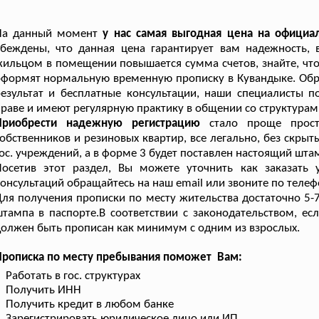
На данный момент
у нас самая выгодная цена на официа
убеждены, что данная цена гарантирует вам надежность,
ильцом в помещении повышается сумма счетов, знайте, что 
формят нормальную временную прописку в Кувандыке. Обра
езультат и бесплатные консультации, наши специалисты 
раве и имеют регулярную практику в общении со структура
Приобрести надежную регистрацию
стало проще просто
обственников и резиновых квартир, все легально, без скрыт
ос. учреждений, а в форме 3 будет поставлен настоящий шта
Посетив этот раздел, Вы можете уточнить как заказать 
онсультаций обращайтесь на наш email или звоните по телеф
ля получения прописки по месту жительства достаточно 5-
тампа в паспорте.В соответствии с законодательством, ес
олжен быть прописан как минимум с одним из взрослых.
Прописка по месту пребывания поможет Вам:
Работать в гос. структурах
Получить ИНН
Получить кредит в любом банке
Зарегистрировать юридическое лицо или ИП