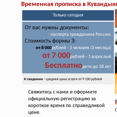
Временная прописка в Кувандык
Только сегодня
От вас нужны документы:
- паспорта гражданина России;
Стоимость формы 3:
от 8 000
рублей - 1 человек (3 месяца)
от 7 000
рублей - 1 взрослый
Бесплатно
дети до 18 лет
К сведению
- средняя цена
услуги от 9 100 рублей
Свяжитесь с нами и оформите
официальную регистрацию за
короткое время по справедливой
С
цене.