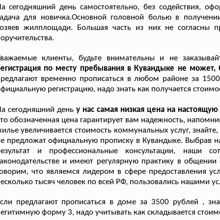
На сегодняшний день самостоятельно, без содействия, о
задача для новичка.Основной головной болью в получени
хозяев жилплощади. Большая часть из них не согласны п
оручительства.
Уважаемые клиенты, будьте внимательны и не заказывай
егистрация по месту пребывания в Кувандыке не может, 
редлагают временно прописаться в любом районе за 1500 р
фициальную регистрацию, надо знать как получается стоимос
а сегодняшний день
у нас самая низкая цена на настоящу
то обозначенная цена гарантирует вам надежность, напом
илье увеличивается стоимость коммунальных услуг, знайте, 
е предложат официальную прописку в Кувандыке. Выбрав 
результат и профессиональные консультации, наши со
аконодательстве и имеют регулярную практику в общении
оворим, что являемся лидером в сфере предоставления ус
есколько тысяч человек по всей РФ, пользовались нашими ус
сли предлагают прописаться в доме за 3500 рублей , зн
егитимную форму 3, надо учитывать как складывается стоимо