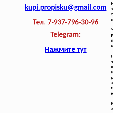
kupi.propisku@gmail.com
п
Тел. 7-937-796-30-96
Telegram:
р
п
о
Нажмите тут
Н
ч
ж
н
з
г
н
Е
л