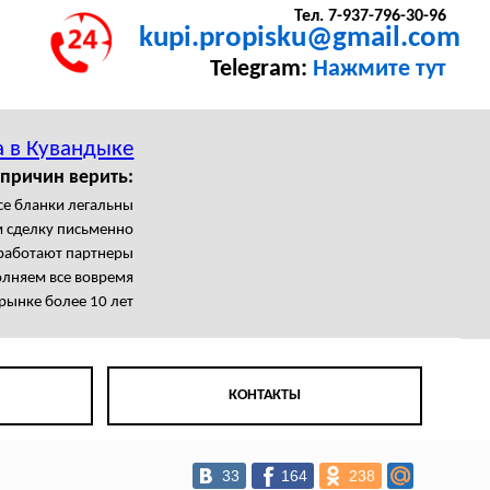
Тел. 7-937-796-30-96
kupi.propisku@gmail.com
Telegram:
Нажмите тут
а в Кувандыке
 причин верить:
се бланки легальны
 сделку письменно
работают партнеры
лняем все вовремя
рынке более 10 лет
КОНТАКТЫ
33
164
238